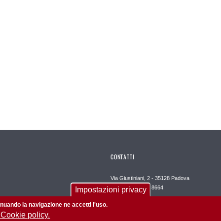
CONTATTI
Via Giustiniani, 2 - 35128 Padova
Tel. +39 049 821 8664
Impostazioni privacy
Email: medicinachirurgia@unipd.it
tinuando la navigazione ne accetti l'uso.
 Cookie policy.