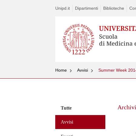
Unipd.it
Dipartimenti
Biblioteche
Con
Home
Avvisi
Summer Week 201
Vai
al
contenuto
Archivi
Tutte
Avvisi