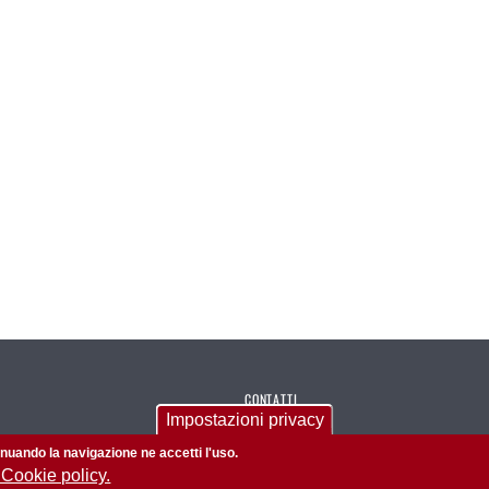
CONTATTI
Impostazioni privacy
Via Giustiniani, 2 - 35128 Padova
tinuando la navigazione ne accetti l'uso.
Tel. +39 049 821 8664
 Cookie policy.