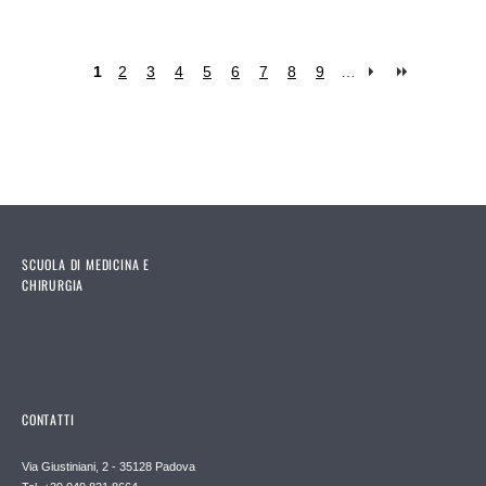
1
2
3
4
5
6
7
8
9
…
Pages
SCUOLA DI MEDICINA E
CHIRURGIA
CONTATTI
Via Giustiniani, 2 - 35128 Padova